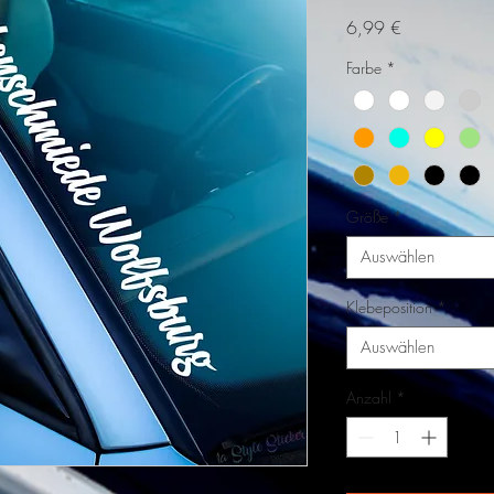
Preis
6,99 €
Farbe
*
Größe
*
Auswählen
Klebeposition
*
Auswählen
Anzahl
*