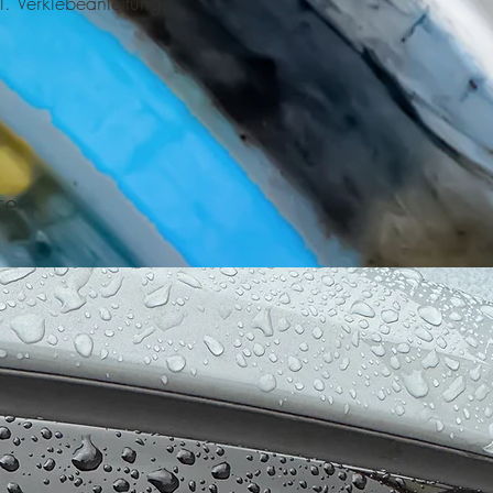
l. Verklebeanleitung.
te