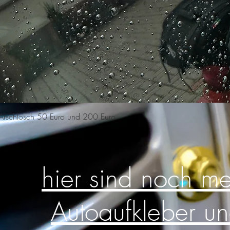
Schnellansicht
n Arschlosch 50 Euro und 200 Euro
hier sind noch m
Autoaufkleber u