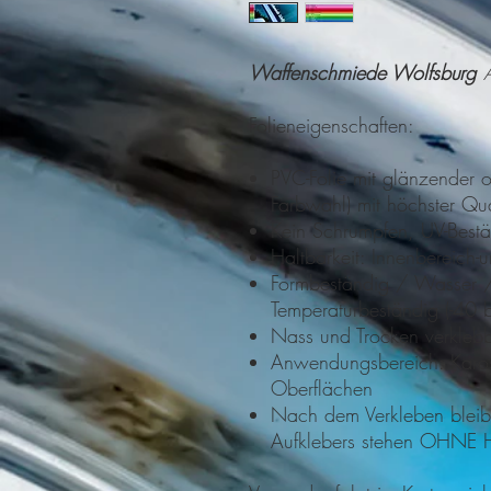
Waffenschmiede Wolfsburg
Folieneigenschaften:
PVC-Folie mit glänzender o
Farbwahl) mit höchster Qu
Kein Schrumpfen, UV-Best
Haltbarkeit: Innenbereich
Formbeständig / Wasser 
Temperaturbeständig (-40
Nass und Trocken verkleb
Anwendungsbereich: Kaross
Oberflächen
Nach dem Verkleben bleibt
Aufklebers stehen OHNE H