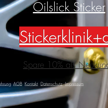
Oilslick Sticker
Stickerklinik+
Spare 10% als Neukun
ehrung
AGB
Kontakt
Datenschutz
Impressum