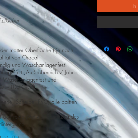
In
Aufkleber
der matter Oberfläche ( je nach
alität von Oracal
ändig und Waschanlagenfest!
-unbegrenzt, Außenbereich 7 Jahre
/ Waschanlagenfest und
 bis +100 Grad)
bar
erie, Scheibe, PVC, alle galtten
 das reine Motiv / Schriftzug des
intergrund