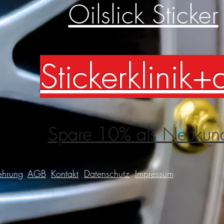
Oilslick Sticker
Stickerklinik+
Spare 10% als Neukun
ehrung
AGB
Kontakt
Datenschutz
Impressum