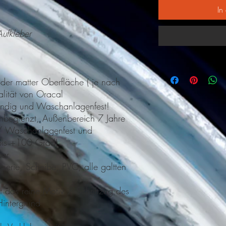
In
Aufkleber
der matter Oberfläche ( je nach
alität von Oracal
ändig und Waschanlagenfest!
-unbegrenzt, Außenbereich 7 Jahre
/ Waschanlagenfest und
 bis +100 Grad)
bar
erie, Scheibe, PVC, alle galtten
 das reine Motiv / Schriftzug des
intergrund