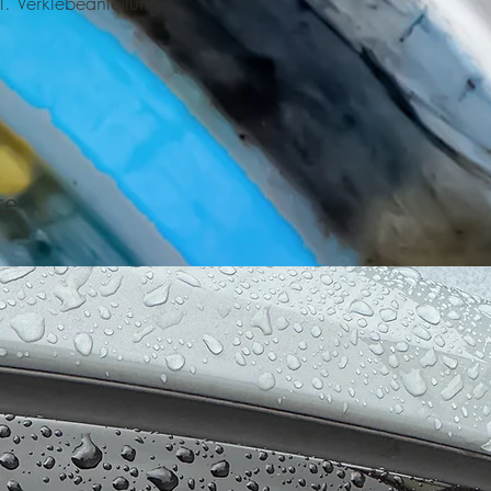
l. Verklebeanleitung.
te