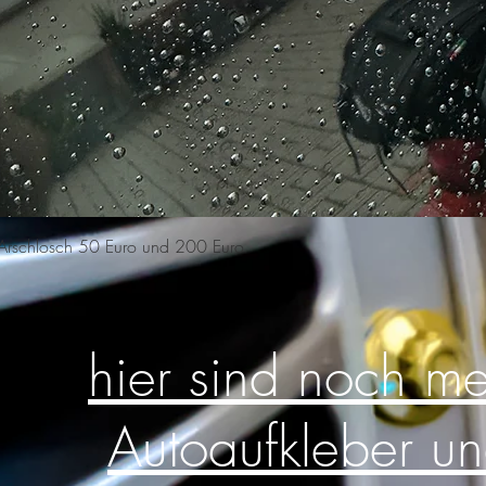
Schnellansicht
n Arschlosch 50 Euro und 200 Euro
hier sind noch m
Autoaufkleber u