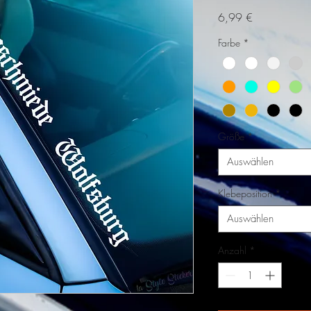
Preis
6,99 €
Farbe
*
Größe
*
Auswählen
Klebeposition
*
Auswählen
Anzahl
*