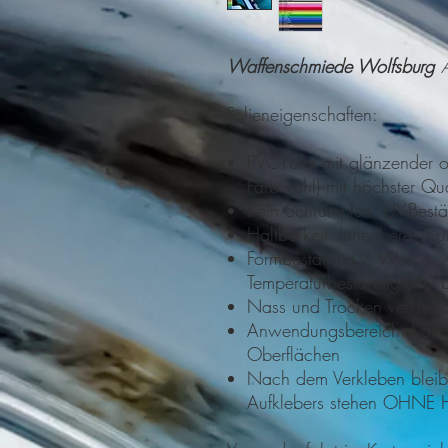
Waffenschmiede Wolfsburg
Folieneigenschaften:
PVC-Folie mit glänzender o
Farbwahl) mit höchster Qu
Kein Schrumpfen, UV-Best
Haltbarkeit: Innenbereich
Formbeständig / Wasser 
Temperaturbeständig (-40
Nass und Trocken verkleb
Anwendungsbereich: Kaross
Oberflächen
Nach dem Verkleben bleibt
Aufklebers stehen OHNE H