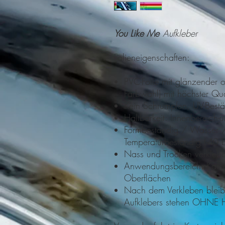
You Like Me
Aufkleber
Folieneigenschaften:
PVC-Folie mit glänzender o
Farbwahl) mit höchster Qu
Kein Schrumpfen, UV-Best
Haltbarkeit: Innenbereich
Formbeständig / Wasser 
Temperaturbeständig (-40
Nass und Trocken verkleb
Anwendungsbereich: Kaross
Oberflächen
Nach dem Verkleben bleibt
Aufklebers stehen OHNE H