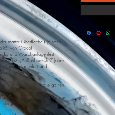
der matter Oberfläche ( je nach
alität von Oracal
ändig und Waschanlagenfest!
-unbegrenzt, Außenbereich 7 Jahre
/ Waschanlagenfest und
 bis +100 Grad)
bar
erie, Scheibe, PVC, alle galtten
 das reine Motiv / Schriftzug des
intergrund