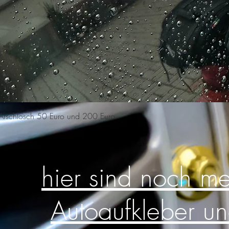
Schnellansicht
n Arschlosch 50 Euro und 200 Euro
hier sind noch m
Autoaufkleber u