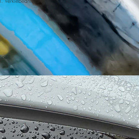
l. Verklebeanleitung.
te