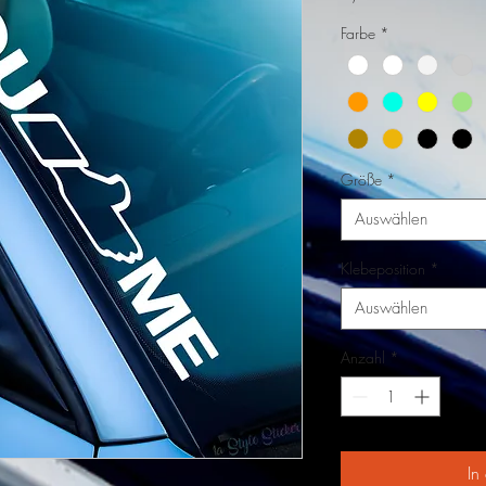
Farbe
*
Größe
*
Auswählen
Klebeposition
*
Auswählen
Anzahl
*
In