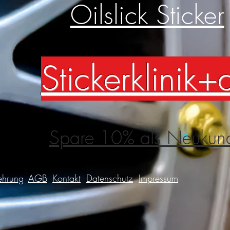
Oilslick Sticker
Stickerklinik+
Spare 10% als Neukun
ehrung
AGB
Kontakt
Datenschutz
Impressum