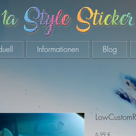
duell
Informationen
Blog
LowCustomR
Preis
6,99 €