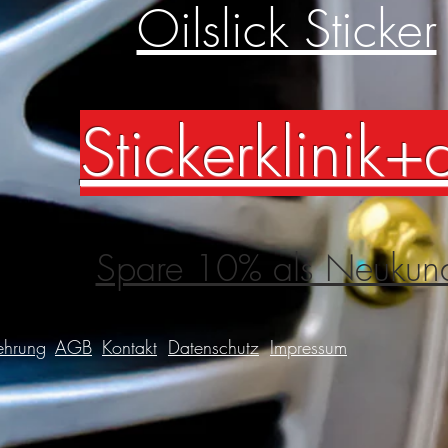
Oilslick Sticker
Stickerklinik+
Spare 10% als Neukun
ehrung
AGB
Kontakt
Datenschutz
Impressum