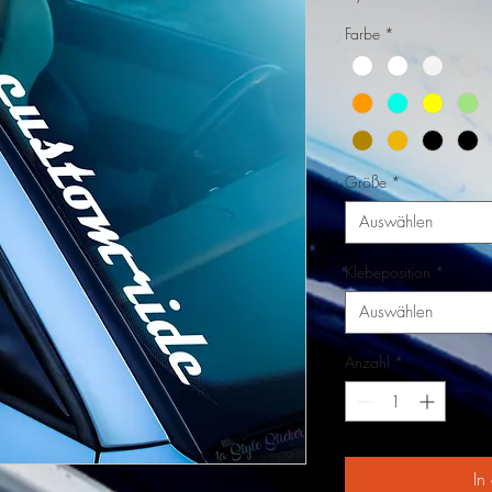
Farbe
*
Größe
*
Auswählen
Klebeposition
*
Auswählen
Anzahl
*
In