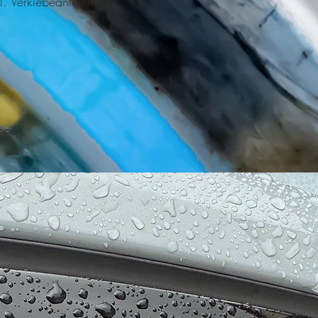
l. Verklebeanleitung.
te