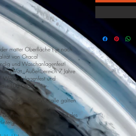
der matter Oberfläche ( je nach
alität von Oracal
ändig und Waschanlagenfest!
-unbegrenzt, Außenbereich 7 Jahre
/ Waschanlagenfest und
 bis +100 Grad)
bar
erie, Scheibe, PVC, alle galtten
 das reine Motiv / Schriftzug des
intergrund