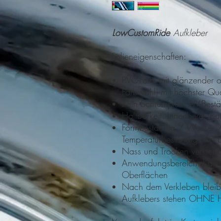
LowCustomRide
Aufkleber
Folieneigenschaften:
PVC-Folie mit glänzender o
Farbwahl) mit höchster Qu
Kein Schrumpfen, UV-Best
Haltbarkeit: Innenbereich
Formbeständig / Wasser 
Temperaturbeständig (-40
Nass und Trocken verkleb
Anwendungsbereich: Kaross
Oberflächen
Nach dem Verkleben bleibt
Aufklebers stehen OHNE H