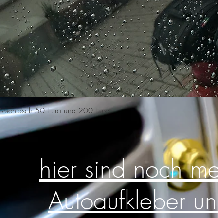
Schnellansicht
n Arschlosch 50 Euro und 200 Euro
hier sind noch m
Autoaufkleber u