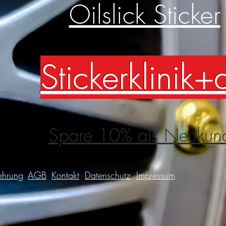
Oilslick Sticker
Stickerklinik+
Spare 10% als Neukun
ehrung
AGB
Kontakt
Datenschutz
Impressum