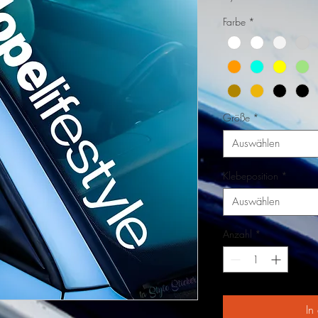
Farbe
*
Größe
*
Auswählen
Klebeposition
*
Auswählen
Anzahl
*
In