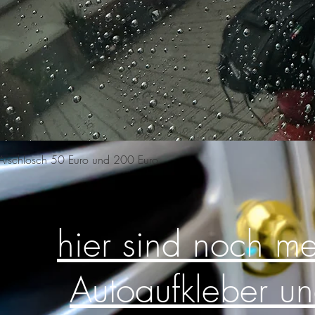
Schnellansicht
n Arschlosch 50 Euro und 200 Euro
hier sind noch m
Autoaufkleber u