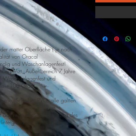
der matter Oberfläche ( je nach
alität von Oracal
ändig und Waschanlagenfest!
-unbegrenzt, Außenbereich 7 Jahre
/ Waschanlagenfest und
 bis +100 Grad)
bar
erie, Scheibe, PVC, alle galtten
 das reine Motiv / Schriftzug des
intergrund