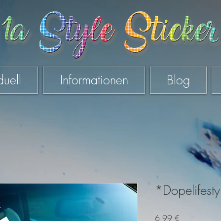
duell
Informationen
Blog
*Dopelifest
Preis
6,99 €