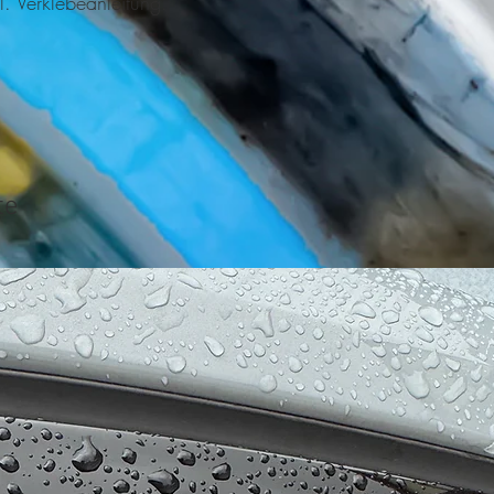
l. Verklebeanleitung.
te