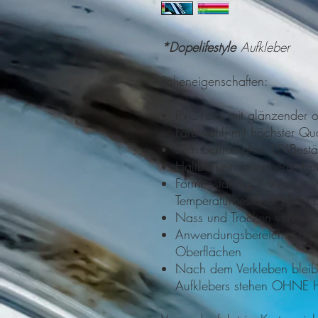
*Dopelifestyle
Aufkleber
Folieneigenschaften:
PVC-Folie mit glänzender o
Farbwahl) mit höchster Qu
Kein Schrumpfen, UV-Best
Haltbarkeit: Innenbereich
Formbeständig / Wasser 
Temperaturbeständig (-40
Nass und Trocken verkleb
Anwendungsbereich: Kaross
Oberflächen
Nach dem Verkleben bleibt
Aufklebers stehen OHNE H