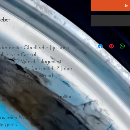
In
leber
der matter Oberfläche ( je nach
alität von Oracal
ändig und Waschanlagenfest!
-unbegrenzt, Außenbereich 7 Jahre
/ Waschanlagenfest und
 bis +100 Grad)
bar
erie, Scheibe, PVC, alle galtten
s reine Motiv / Schriftzug des
tergrund