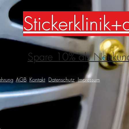
Stickerklinik+
Spare 10% als Neukun
ehrung
AGB
Kontakt
Datenschutz
Impressum