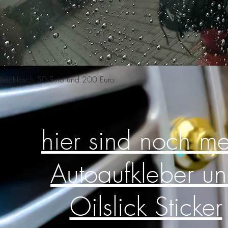
Schnellansicht
n Arschlosch 50 Euro und 200 Euro
hier sind noch m
Autoaufkleber u
Oilslick Sticker