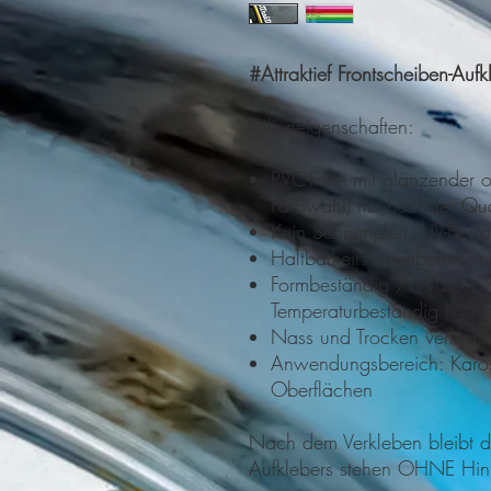
#Attraktief Frontscheiben-Aufk
Folieneigenschaften:
PVC-Folie mit glänzender o
Farbwahl) mit höchster Qu
Kein Schrumpfen, UV-Best
Haltbarkeit: Innenbereich
Formbeständig / Wasser 
Temperaturbeständig (-40
Nass und Trocken verkleb
Anwendungsbereich: Kaross
Oberflächen
Nach dem Verkleben bleibt da
Aufklebers stehen OHNE Hin