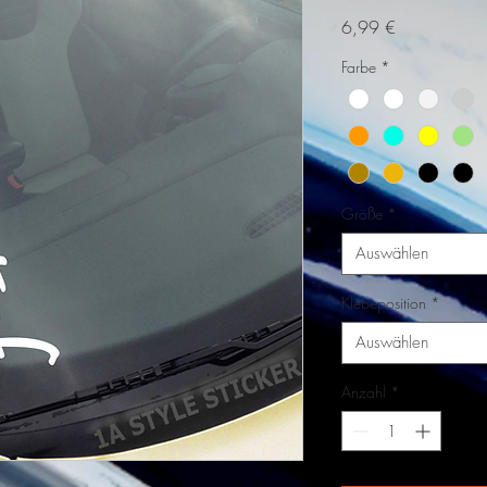
Preis
6,99 €
Farbe
*
Größe
*
Auswählen
Klebeposition
*
Auswählen
Anzahl
*