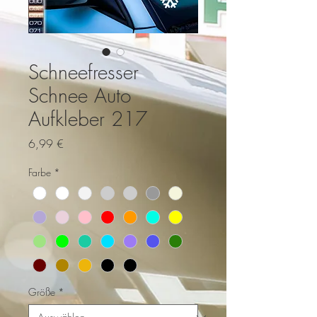
Schneefresser
Schnee Auto
Aufkleber 217
Preis
6,99 €
Farbe
*
Größe
*