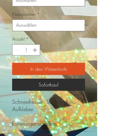
Klebeposition
*
Anzahl
*
In den Warenkorb
Sofortkauf
Schneefresser Schnee Auto
Aufkleber
Folieneigenschaften: