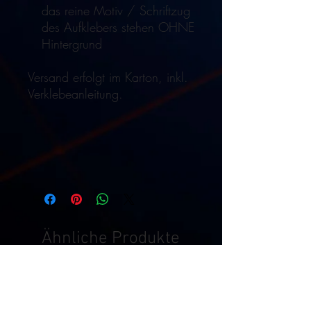
das reine Motiv / Schriftzug
des Aufklebers stehen OHNE
Hintergrund
Versand erfolgt im Karton, inkl.
Verklebeanleitung.
Ähnliche Produkte