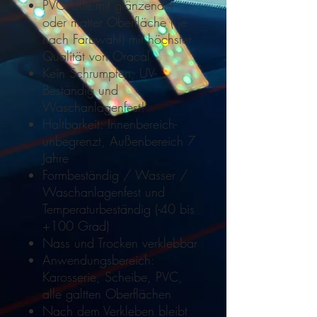
PVC-Folie mit glänzender
oder matter Oberfläche ( je
nach Farbwahl) mit höchster
Qualität von Oracal
Kein Schrumpfen, UV-
Beständig und
Waschanlagenfest!
Haltbarkeit: Innenbereich-
unbegrenzt, Außenbereich 7
Jahre
Formbeständig / Wasser /
Waschanlagenfest und
Temperaturbeständig (-40 bis
+100 Grad)
Nass und Trocken verklebbar
Anwendungsbereich:
Karosserie, Scheibe, PVC,
alle galtten Oberflächen
Nach dem Verkleben bleibt